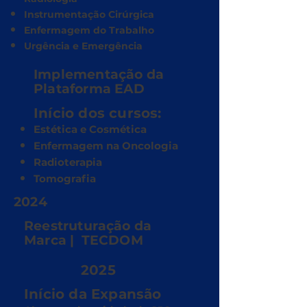
Instrumentação Cirúrgica
Enfermagem do Trabalho
Urgência e Emergência
Implementação da
Plataforma EAD
Início dos cursos:
Estética e Cosmética
Enfermagem na Oncologia
Radioterapia
Tomografia
2024
Reestruturação da
Marca | TECDOM
2025
Início da Expansão