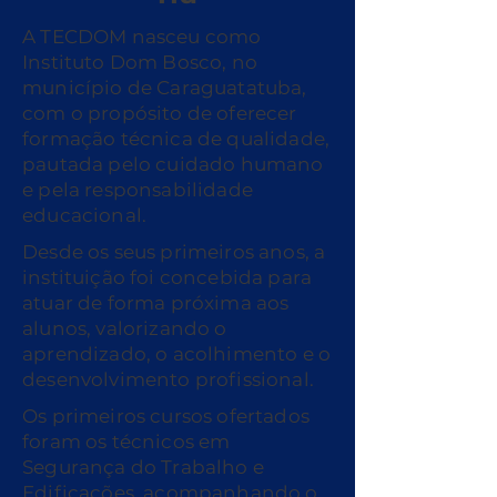
A TECDOM nasceu como
Instituto Dom Bosco, no
município de Caraguatatuba,
com o propósito de oferecer
formação técnica de qualidade,
pautada pelo cuidado humano
e pela responsabilidade
educacional.
Desde os seus primeiros anos, a
instituição foi concebida para
atuar de forma próxima aos
alunos, valorizando o
aprendizado, o acolhimento e o
desenvolvimento profissional.
Os primeiros cursos ofertados
foram os técnicos em
Segurança do Trabalho e
Edificações, acompanhando o