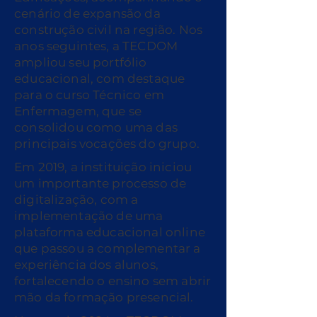
cenário de expansão da
construção civil na região. Nos
anos seguintes, a TECDOM
ampliou seu portfólio
educacional, com destaque
para o curso Técnico em
Enfermagem, que se
consolidou como uma das
principais vocações do grupo.
Em 2019, a instituição iniciou
um importante processo de
digitalização, com a
implementação de uma
plataforma educacional online
que passou a complementar a
experiência dos alunos,
fortalecendo o ensino sem abrir
mão da formação presencial.