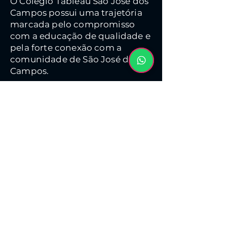
O Colégio Tableau São José dos
Campos possui uma trajetória
marcada pelo compromisso
com a educação de qualidade e
pela forte conexão com a
comunidade de São José dos
Campos.
Fundado no início da década
de 1990, o Tableau SJC cresceu
acompanhando o
desenvolvimento da região,
sempre unindo ensino sólido,
responsabilidade pedagógica e
atenção ao aluno. Ao longo dos
anos, ampliou sua atuação e
fortaleceu a formação técnica e
profissional, mantendo como
base valores como ética,
disciplina e desenvolvimento