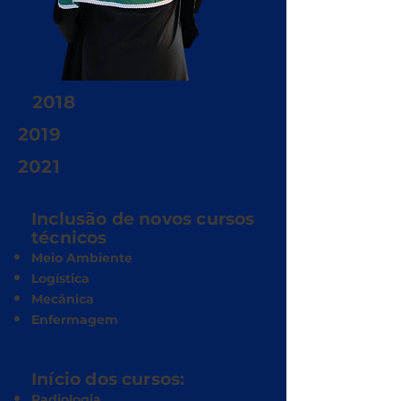
2018
2019
2021
Inclusão de novos cursos
técnicos
Meio Ambiente
Logística
Mecânica
Enfermagem
Início dos cursos:
Radiologia