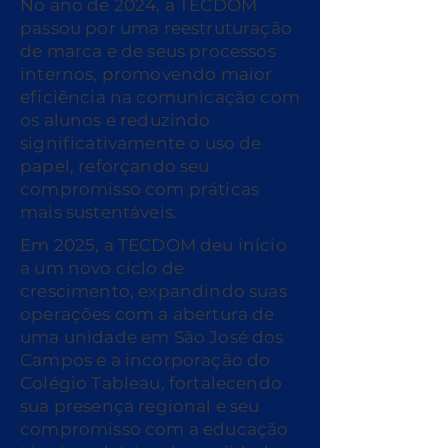
No ano de 2024, a TECDOM
passou por uma reestruturação
de marca e de seus processos
internos, promovendo maior
eficiência na comunicação com
os alunos e reduzindo
significativamente o uso de
papel, reforçando seu
compromisso com práticas
mais sustentáveis.
Em 2025, a TECDOM deu início
a um novo ciclo de
crescimento, expandindo suas
operações com a abertura de
uma unidade em São José dos
Campos e a incorporação do
Colégio Tableau, fortalecendo
sua presença regional e seu
compromisso com a educação