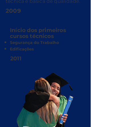
técnica e básica de qualidade.
2009
Início dos primeiros
cursos técnicos
Segurança do Trabalho
Edificações
2011