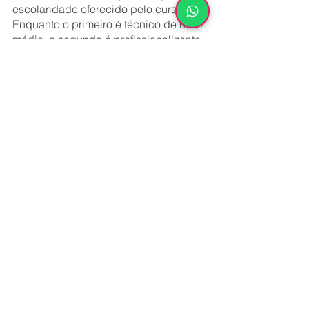
escolaridade oferecido pelo curso. 
Enquanto o primeiro é técnico de nível 
médio, o segundo é profissionalizante 
e, por isso, tem duração menor que o 
outro.
Por esse motivo, a atuação deles se 
difere na complexidade dos casos em 
que cada um pode alçar. O auxiliar 
atende quadros mais estabilizados e 
de cuidados de saúde mais básicos. 
Enquanto isso, o técnico é capacitado 
para atender pacientes mais graves e 
que requerem atenção especial.
Ambos os cursos são interessantes 
para pessoas que desejam seguir 
carreira na área da enfermagem e 
ingressar rapidamente no mercado de 
trabalho.
Como você viu, o auxiliar e o técnico 